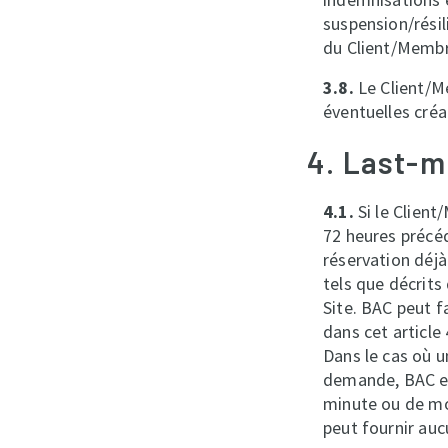
suspension/rési
du Client/Membr
3.8.
Le Client/M
éventuelles créa
4. Last-m
4.1.
Si le Clien
72 heures précéd
réservation déjà 
tels que décrits 
Site. BAC peut f
dans cet article 
Dans le cas où u
demande, BAC en 
minute ou de mod
peut fournir auc