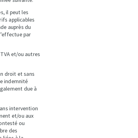
, il peut les
ifs applicables
nde auprès du
’effectue par
 TVA et/ou autres
n droit et sans
ne indemnité
également due à
ans intervention
ment et/ou aux
ontesté ou
mbre des
liées à la