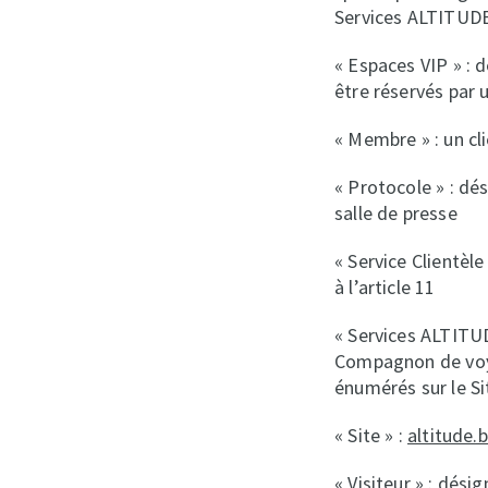
Services ALTITUDE,
« Espaces VIP » : 
être réservés par
« Membre » : un cl
« Protocole » : dé
salle de presse
« Service Clientèl
à l’article 11
« Services ALTITUD
Compagnon de voyag
énumérés sur le Si
« Site » :
altitude.
« Visiteur » : dés