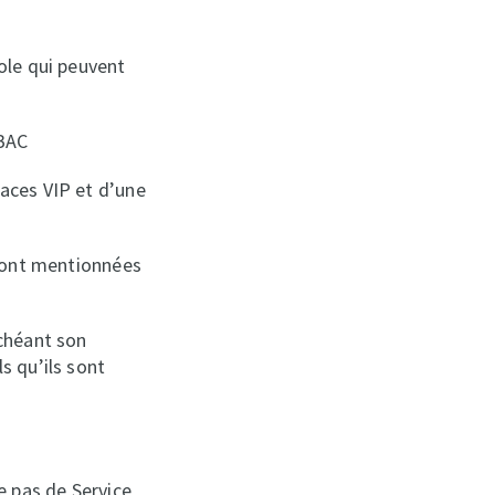
ole qui peuvent
 BAC
aces VIP et d’une
 sont mentionnées
échéant son
s qu’ils sont
e pas de Service