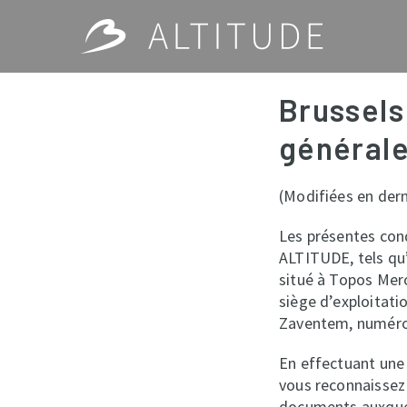
Brussels
générale
(Modifiées en dern
Les présentes cond
ALTITUDE, tels qu’
situé à Topos Mero
siège d’exploitati
Zaventem, numéro d
En effectuant une
vous reconnaissez 
documents auxquels