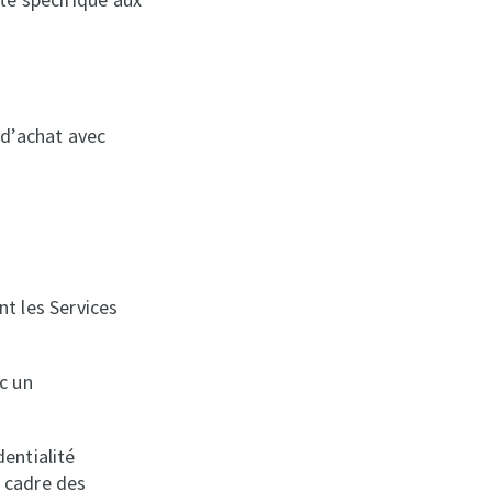
 d’achat avec
E
nt les Services
c un
dentialité
e cadre des