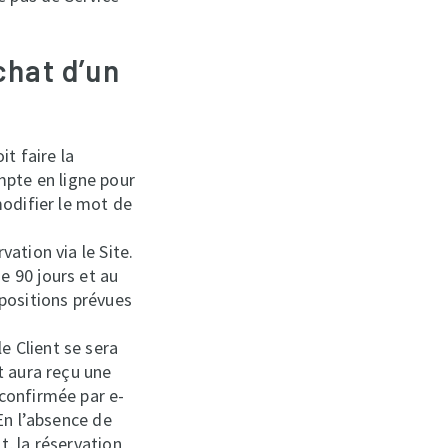
chat d’un
t faire la
pte en ligne pour
modifier le mot de
vation via le Site.
e 90 jours et au
spositions prévues
e Client se sera
t aura reçu une
 confirmée par e-
 En l’absence de
t, la réservation