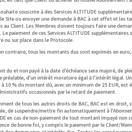
 souhaite souscrire à des Services ALTITUDE supplémentaires
 le Site ou envoyer une demande à BAC à cet effet et les tar
és au Client. Les Membres doivent toujours faire une dema
le. Le paiement de ces Services ALTITUDE supplémentaires s
e ou sur place dans le Protocole.
n contraire, tous les montants dus sont exprimés en euro,
 du et non payé à la date d’échéance sera majoré, de plei
préalable, d’un intérêt moratoire égal à l’intérêt légal. U
le à 10 % du montant dû, avec un minimum de 25 EUR, est 
administratifs occasionnés par le retard de paiement.
ent de tous les autres droits de BAC, BAC est en droit, s
lable, de suspendre/mettre fin automatiquement à l’Abonne
DE en cas de non-paiement de tout montant impayé non c
ence de bonne foi, y compris le paiement par le Client/Me
et des dommages et intérêts dus. Toutes les conséquences 