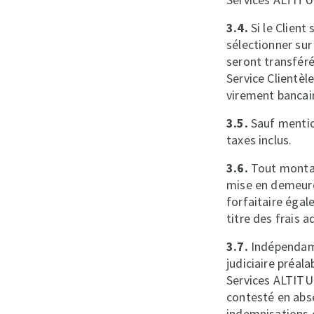
3.4.
Si le Client
sélectionner sur
seront transfér
Service Clientè
virement bancair
3.5.
Sauf mentio
taxes inclus.
3.6.
Tout montant
mise en demeure 
forfaitaire éga
titre des frais 
3.7.
Indépendamm
judiciaire préa
Services ALTITU
contesté en abs
indemnisations 