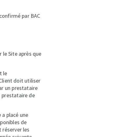
 confirmé par BAC
 le Site après que
t le
lient doit utiliser
ar un prestataire
 prestataire de
 a placé une
sponibles de
 réserver les
nnée suivante.