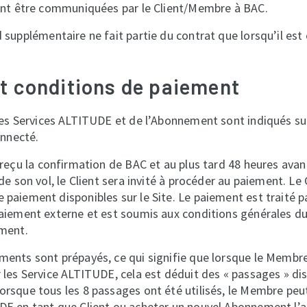
ront être communiquées par le Client/Membre à BAC.
supplémentaire ne fait partie du contrat que lorsqu’il est
et conditions de paiement
es Services ALTITUDE et de l’Abonnement sont indiqués sur
onnecté.
reçu la confirmation de BAC et au plus tard 48 heures avan
de son vol, le Client sera invité à procéder au paiement. Le C
paiement disponibles sur le Site. Le paiement est traité p
aiement externe et est soumis aux conditions générales du
ement.
ents sont prépayés, ce qui signifie que lorsque le Membre
 les Service ALTITUDE, cela est déduit des « passages » di
rsque tous les 8 passages ont été utilisés, le Membre peut
DE en tant que Client ou acheter un nouvel Abonnement l’a