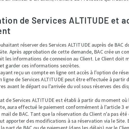
ation de Services ALTITUDE et a
ent
uhaitant réserver des Services ALTITUDE auprès de BAC doi
Site. Après approbation de cette demande, BAC crée un com
rnit les informations de connexion au Client. Le Client doit 
et garder ces informations secrètes.
s ayant reçu un compte en ligne ont accès à l’option de réser
n ligne de Services ALTITUDE peut être effectuée à partir d
res avant le départ ou l’arrivée du vol sous réserves des di
at de Services ALTITUDE est établi à partir du moment où l
 Site, aura effectué le paiement conformément à l’article 3 e
 mail de BAC. Tant que la réservation du Client n'a pas été
peut apporter des modifications à sa réservation via le Site.
la part de BAC ou de paiement (dans les délais) par le Clien