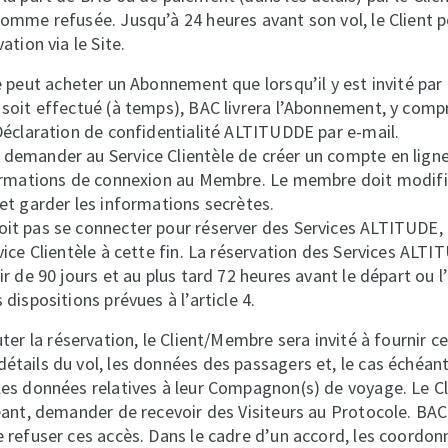
comme refusée. Jusqu’à 24 heures avant son vol, le Client
ation via le Site.
 peut acheter un Abonnement que lorsqu’il y est invité par
soit effectué (à temps), BAC livrera l’Abonnement, y compr
Déclaration de confidentialité ALTITUDDE par e-mail.
demander au Service Clientèle de créer un compte en ligne
formations de connexion au Membre. Le membre doit modifi
et garder les informations secrètes.
it pas se connecter pour réserver des Services ALTITUDE, 
vice Clientèle à cette fin. La réservation des Services ALTI
r de 90 jours et au plus tard 72 heures avant le départ ou l’
dispositions prévues à l’article 4.
ter la réservation, le Client/Membre sera invité à fournir c
tails du vol, les données des passagers et, le cas échéant,
les données relatives à leur Compagnon(s) de voyage. Le 
éant, demander de recevoir des Visiteurs au Protocole. BAC 
 refuser ces accès. Dans le cadre d’un accord, les coordo