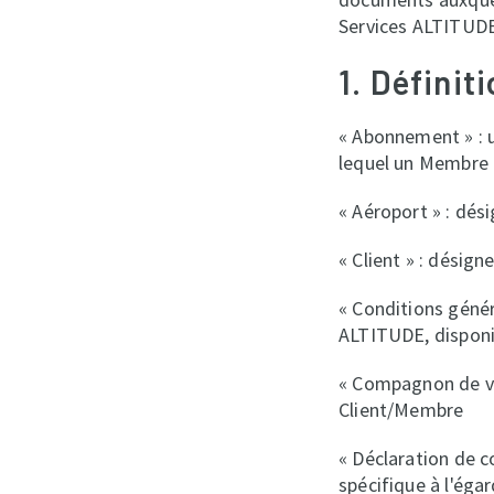
Services ALTITUDE 
1. Définit
« Abonnement » : 
lequel un Membre p
« Aéroport » : dés
« Client » : désig
« Conditions génér
ALTITUDE, disponib
« Compagnon de vo
Client/Membre
« Déclaration de c
spécifique à l'éga