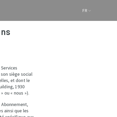
FR
ons
 Services
 son siège social
les, et dont le
uilding, 1930
» ou « nous »).
un Abonnement,
s ainsi que les
ité spécifique aux