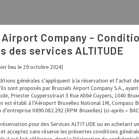
 Airport Company - Conditi
s des services ALTITUDE
ier lieu le 29 octobre 2024)
itions générales s’appliquent à la réservation et l’achat de
ils sont proposés par Brussels Airport Company S.A., ayant
de, Priester Cuypersstraat 3 Rue Abbé Cuypers, 1040 Bruxel
on est établi à l’Aéroport Bruxelles National 1M, Compass B
’entreprise 0890.082.292 (RPM Bruxelles) (ci-après « BAC 
 réservation pour des Services ALTITUDE ou en achetant 
et acceptez sans réserve les présentes conditions générale
 il est fait référence, dont la Déclaration de confidential