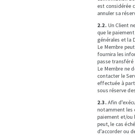
est considérée 
annuler sa réserv
2.2.
Un Client ne
que le paiement 
générales et la 
Le Membre peut 
fournira les in
passe transféré 
Le Membre ne do
contacter le Ser
effectuée à parti
sous réserve des 
2.3.
Afin d’exécu
notamment les dé
paiement et/ou 
peut, le cas éch
d’accorder ou de